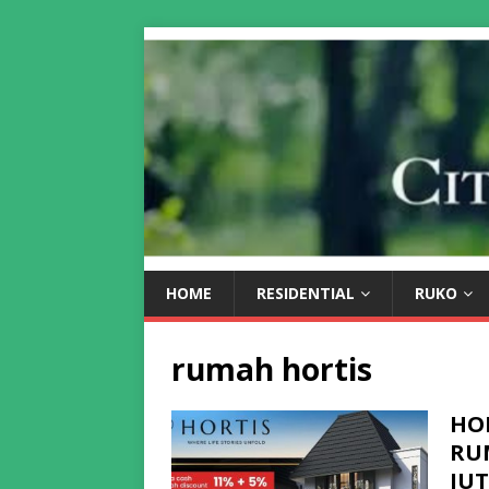
HOME
RESIDENTIAL
RUKO
rumah hortis
HO
RU
JU