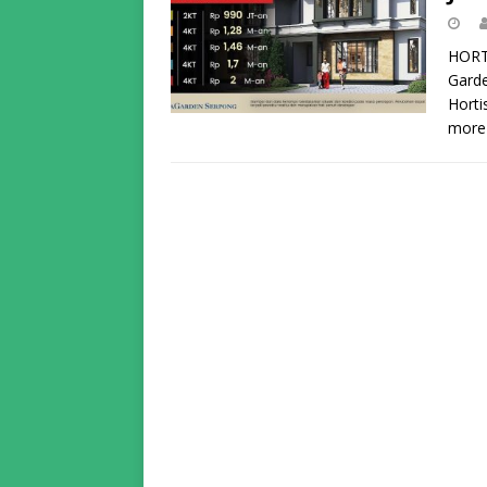
HORTI
Garde
Horti
more