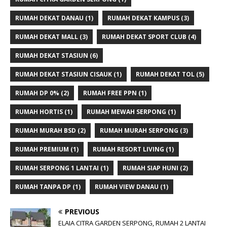
RUMAH DEKAT DANAU
(1)
RUMAH DEKAT KAMPUS
(3)
RUMAH DEKAT MALL
(3)
RUMAH DEKAT SPORT CLUB
(4)
RUMAH DEKAT STASIUN
(6)
RUMAH DEKAT STASIUN CISAUK
(1)
RUMAH DEKAT TOL
(5)
RUMAH DP 0%
(2)
RUMAH FREE PPN
(1)
RUMAH HORTIS
(1)
RUMAH MEWAH SERPONG
(1)
RUMAH MURAH BSD
(2)
RUMAH MURAH SERPONG
(3)
RUMAH PREMIUM
(1)
RUMAH RESORT LIVING
(1)
RUMAH SERPONG 1 LANTAI
(1)
RUMAH SIAP HUNI
(2)
RUMAH TANPA DP
(1)
RUMAH VIEW DANAU
(1)
PREVIOUS
ELAIA CITRA GARDEN SERPONG, RUMAH 2 LANTAI