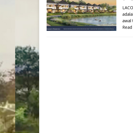
LACO
adala
awal 
Read